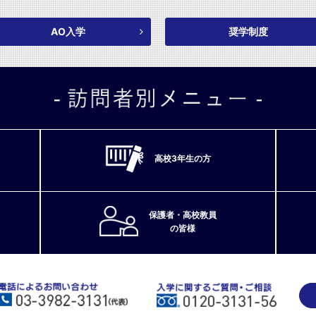
AO入学
奨学制度
高校3年生の方
保護者・高校教員
の皆様