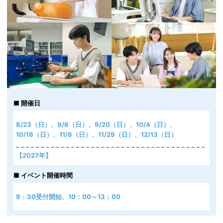
開催日
8/23（日）、9/6（日）、9/20（日）、10/4（日）、
10/18（日）、11/8（日）、11/29（日）、12/13（日）
【2027年】
1/10（日）、1/31（日）、2/21（日）、3/14（日）、
イベント開催時間
3/28（日）
※7/12（日）ならびに8/9（日）は情報系5学科限定の開催となります
9：30受付開始、10：00～13：00