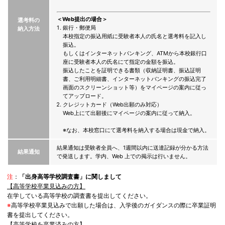
＜Web提出の場合＞
選考料の
銀行・郵便局
納入方法
本校指定の振込用紙に受験者本人の氏名と選考料を記入し
振込。
もしくはインターネットバンキング、ATMから本校銀行口
座に受験者本人の氏名にて指定の金額を振込。
振込したことを証明できる書類（収納証明書、振込証明
書、ご利用明細書、インターネットバンキングの振込完了
画面のスクリーンショット等）をマイページの案内に従っ
てアップロード。
クレジットカード（Web出願のみ対応）
Web上にて出願後にマイページの案内に従って納入。
※なお、本校窓口にて選考料を納入する場合は現金で納入。
結果通知は受験者全員へ、1週間以内に送達記録が分かる方法
結果通知
で発送します。学内、Web 上での掲示は行いません。
注
：
「出身高等学校調査書」に関しまして
【高等学校卒業見込みの方】
在学している高等学校の調査書を提出してください。
※
高等学校卒業見込みで出願した場合は、入学後のガイダンスの際に卒業証明
書を提出してください。
【高等学校を卒業済みの方】