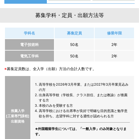
募集学科・定員・出願方法等
学科名
募集定員
修業年限
電子技術科
50名
2年
電気工学科
50名
2年
※
募集定員数は、全入学（出願）方法の合計人数です。
高等学校を2026年3月卒業、または2027年3月卒業見込み
の方
出身高等学校（学校長、クラス担任、または教諭）が推薦
する方
本校のみを受験する方
推薦入学
高等学校における出席率が良好で明確な目的意識と勉学意
[工業専門課程]
欲を持ち、志望学科に対する適性が認められる方
出願資格
※外国籍留学生については、「一般入学」のみ対象となりま
す。