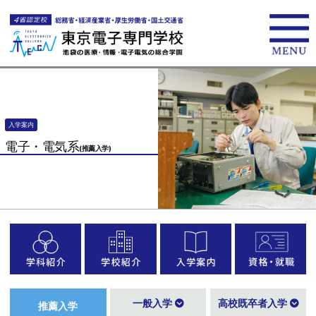
入学案内
電子・電気系
(推薦入学)
一般入学
高校既卒者入学
推薦入学