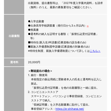
出願資格、提出書類等は、「2027年度入学案内資料」を請求
（無料）のうえ、最新の募集要項をご確認ください。
入学志願書
出身高等学校調査書（発行日から3ヵ月以内）
注
推薦書
選考料の納入を証明する書類（「振替払込受付証明書」
出願書類
等）
特待生(新入生)申請書(応募資格の該当者のみ)
親族入学優遇制度申請書(応募資格の対象者のみ)
※特待生制度、親族入学優遇制度について詳しくは
こちら＞
選考料
20,000円
＜郵送提出の場合＞
銀行・郵便局
本校指定の振込用紙に受験者本人の氏名と選考料を記入し
振込。
「振替払込受付証明書」を他の出願書類と一緒に提出。
コンビニエンスストア
スマートフォン、パソコンより事前登録後、コンビニエン
スストアで納入。
「収納証明書」を入学志願書裏に貼付して提出。
事前登録アドレス：
https://e-shiharai.net/