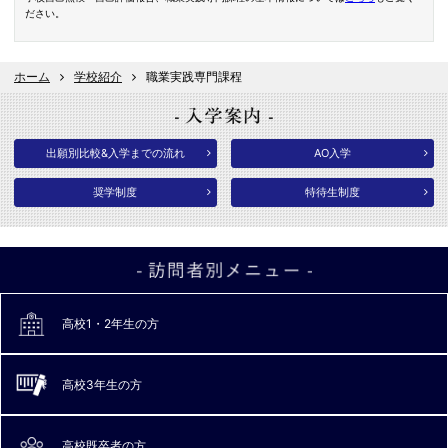
ださい。
ホーム
学校紹介
職業実践専門課程
出願別比較&入学までの流れ
AO入学
奨学制度
特待生制度
高校1・2年生の方
高校3年生の方
高校既卒者の方