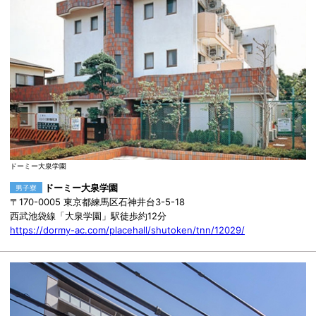
ドーミー大泉学園
ドーミー大泉学園
男子寮
〒170-0005 東京都練馬区石神井台3-5-18
西武池袋線「大泉学園」駅徒歩約12分
https://dormy-ac.com/placehall/shutoken/tnn/12029/