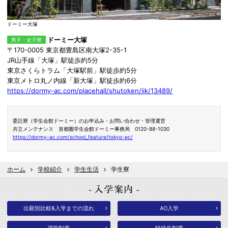
ドーミー大塚
ドーミー大塚
男子・女子寮
〒170-0005 東京都豊島区南大塚2-35-1
JR山手線「大塚」駅徒歩約5分
東京さくらトラム「大塚駅前」駅徒歩約5分
東京メトロ丸ノ内線「新大塚」駅徒歩約6分
https://dormy-ac.com/placehall/shutoken/iik/13489/
委託寮（学生会館ドーミー）のお申込み・お問い合わせ・管理運営
共立メンテナンス 首都圏学生会館ドーミー事務局 0120-88-1030
https://dormy-ac.com/school_feature/tokyo-ec/
ホーム
学校紹介
学生生活
学生寮
出願別比較&入学までの流れ
AO入学