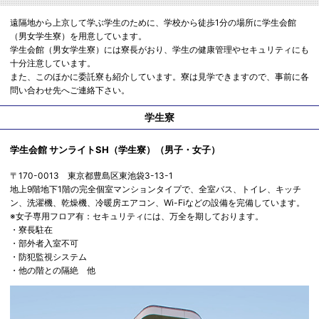
遠隔地から上京して学ぶ学生のために、学校から徒歩1分の場所に学生会館
（男女学生寮）を用意しています。
学生会館（男女学生寮）には寮長がおり、学生の健康管理やセキュリティにも
十分注意しています。
また、このほかに委託寮も紹介しています。寮は見学できますので、事前に各
問い合わせ先へご連絡下さい。
学生寮
学生会館 サンライトSH（学生寮）（男子・女子）
〒170-0013 東京都豊島区東池袋3-13-1
地上9階地下1階の完全個室マンションタイプで、全室バス、トイレ、キッチ
ン、洗濯機、乾燥機、冷暖房エアコン、Wi-Fiなどの設備を完備しています。
※女子専用フロア有：セキュリティには、万全を期しております。
・寮長駐在
・部外者入室不可
・防犯監視システム
・他の階との隔絶 他