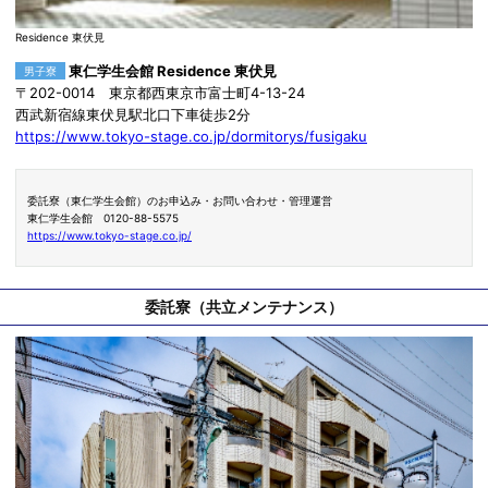
Residence 東伏見
東仁学生会館 Residence 東伏見
男子寮
〒202-0014 東京都西東京市富士町4-13-24
西武新宿線東伏見駅北口下車徒歩2分
https://www.tokyo-stage.co.jp/dormitorys/fusigaku
委託寮（東仁学生会館）のお申込み・お問い合わせ・管理運営
東仁学生会館 0120-88-5575
https://www.tokyo-stage.co.jp/
委託寮（共立メンテナンス）