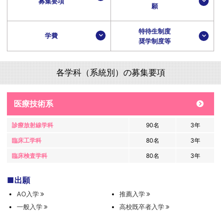
募集要項
願
特待生制度
学費
奨学制度等
各学科（系統別）の募集要項
医療技術系
診療放射線学科
90名
3年
臨床工学科
80名
3年
臨床検査学科
80名
3年
出願
AO入学
推薦入学
一般入学
高校既卒者入学