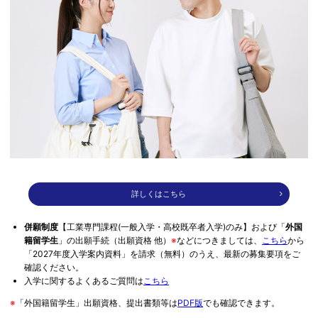
詳しくはこちら
併願制度
【工業専門課程(一般入学・高校既卒者入学)のみ】および「
外国
籍留学生
」の出願手続（出願資格 他）
※
などにつきましては、
こちら
から
「2027年度入学案内資料」を請求（無料）のうえ、最新の募集要項をご
確認ください。
入学に関するよくあるご質問は
こちら
※
「外国籍留学生」出願資格、提出書類等は
PDF版
でも確認できます。